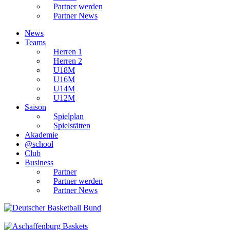
Partner werden
Partner News
News
Teams
Herren 1
Herren 2
U18M
U16M
U14M
U12M
Saison
Spielplan
Spielstätten
Akademie
@school
Club
Business
Partner
Partner werden
Partner News