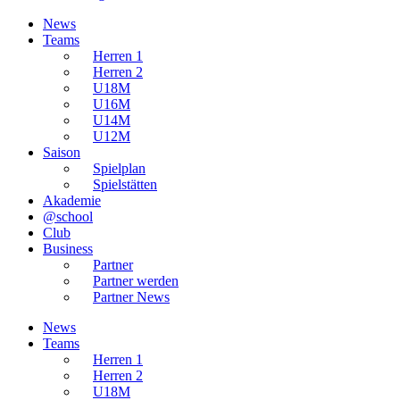
News
Teams
Herren 1
Herren 2
U18M
U16M
U14M
U12M
Saison
Spielplan
Spielstätten
Akademie
@school
Club
Business
Partner
Partner werden
Partner News
News
Teams
Herren 1
Herren 2
U18M