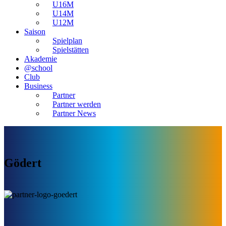
U16M
U14M
U12M
Saison
Spielplan
Spielstätten
Akademie
@school
Club
Business
Partner
Partner werden
Partner News
Gödert