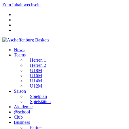
Zum Inhalt wechseln
News
Teams
Herren 1
Herren 2
U18M
U16M
U14M
U12M
Saison
Spielplan
Spielstätten
Akademie
@school
Club
Business
Partner