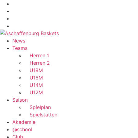
Zum
Inhalt
wechseln
News
Teams
Herren 1
Herren 2
U18M
U16M
U14M
U12M
Saison
Spielplan
Spielstätten
Akademie
@school
Club