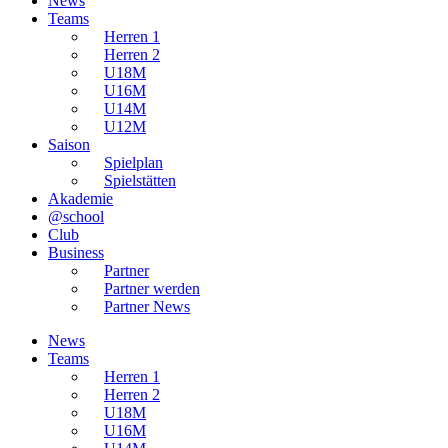
News
Teams
Herren 1
Herren 2
U18M
U16M
U14M
U12M
Saison
Spielplan
Spielstätten
Akademie
@school
Club
Business
Partner
Partner werden
Partner News
News
Teams
Herren 1
Herren 2
U18M
U16M