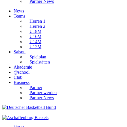
Partner News
News
Teams
Herren 1
Herren 2
U18M
U16M
U14M
U12M
Saison
Spielplan
Spielstätten
Akademie
@school
Club
Business
Partner
Partner werden
Partner News