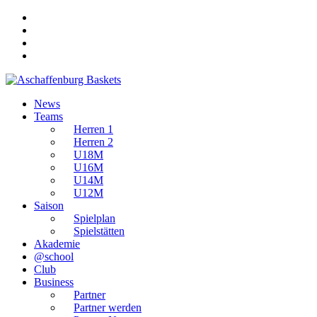
Zum
Inhalt
wechseln
News
Teams
Herren 1
Herren 2
U18M
U16M
U14M
U12M
Saison
Spielplan
Spielstätten
Akademie
@school
Club
Business
Partner
Partner werden