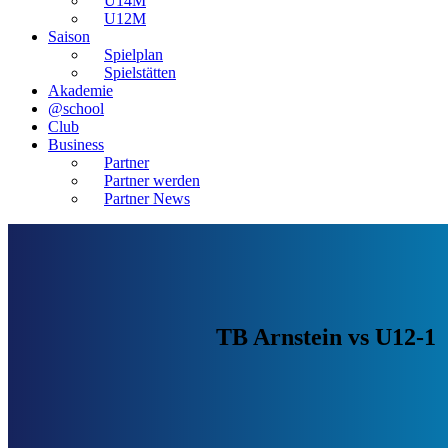
U14M
U12M
Saison
Spielplan
Spielstätten
Akademie
@school
Club
Business
Partner
Partner werden
Partner News
TB Arnstein vs U12-1