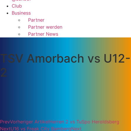
Club
Business
Partner
Partner werden
Partner News
TSV Amorbach vs U12-
2
Prev
Vorheriger Artikel
Herren 2 vs TuSpo Heroldsberg
Next
U16 vs Freak City Bamberg
Next