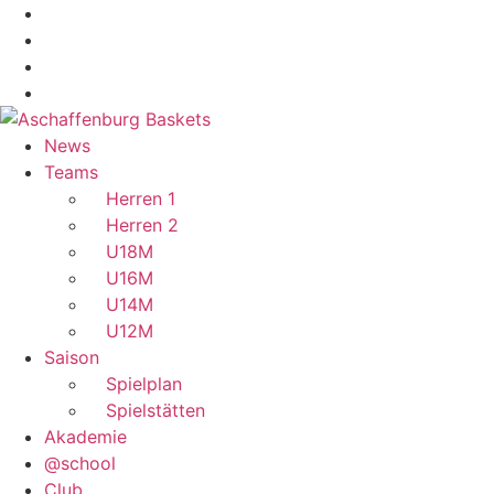
Zum
Inhalt
wechseln
News
Teams
Herren 1
Herren 2
U18M
U16M
U14M
U12M
Saison
Spielplan
Spielstätten
Akademie
@school
Club