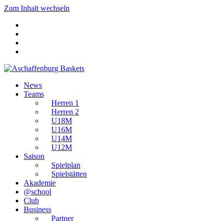
Zum Inhalt wechseln
News
Teams
Herren 1
Herren 2
U18M
U16M
U14M
U12M
Saison
Spielplan
Spielstätten
Akademie
@school
Club
Business
Partner