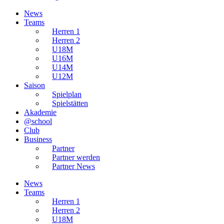
News
Teams
Herren 1
Herren 2
U18M
U16M
U14M
U12M
Saison
Spielplan
Spielstätten
Akademie
@school
Club
Business
Partner
Partner werden
Partner News
News
Teams
Herren 1
Herren 2
U18M