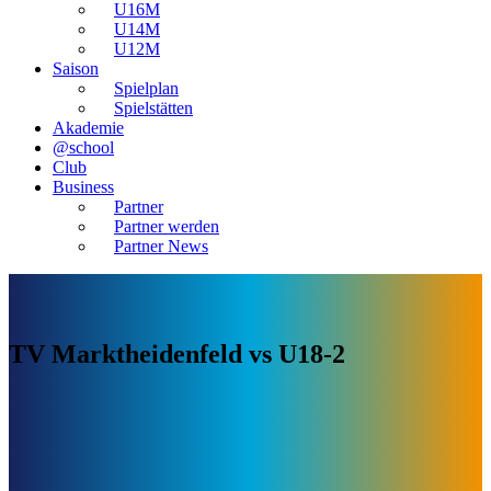
U16M
U14M
U12M
Saison
Spielplan
Spielstätten
Akademie
@school
Club
Business
Partner
Partner werden
Partner News
TV Marktheidenfeld vs U18-2