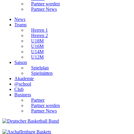
Partner werden
Partner News
News
Teams
Herren 1
Herren 2
U18M
U16M
U14M
U12M
Saison
Spielplan
Spielstätten
Akademie
@school
Club
Business
Partner
Partner werden
Partner News