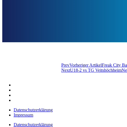
Prev
Vorheriger Artikel
Freak City B
Next
U18-2 vs TG Veitshöchheim
Ne
Datenschutzerklärung
Impressum
Datenschutzerklärung