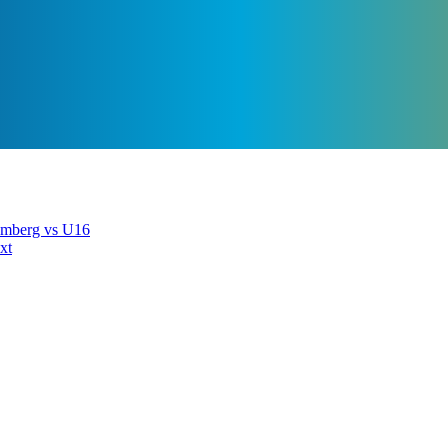
amberg vs U16
xt