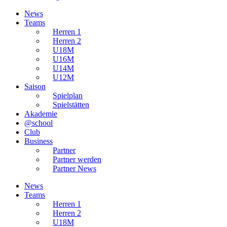
News
Teams
Herren 1
Herren 2
U18M
U16M
U14M
U12M
Saison
Spielplan
Spielstätten
Akademie
@school
Club
Business
Partner
Partner werden
Partner News
News
Teams
Herren 1
Herren 2
U18M