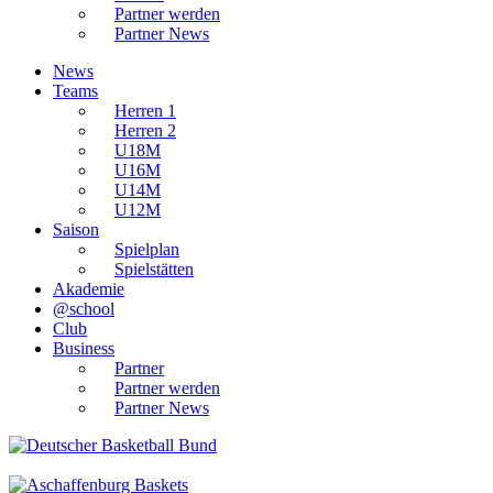
Partner werden
Partner News
News
Teams
Herren 1
Herren 2
U18M
U16M
U14M
U12M
Saison
Spielplan
Spielstätten
Akademie
@school
Club
Business
Partner
Partner werden
Partner News