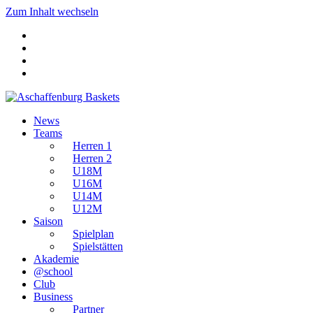
Zum Inhalt wechseln
News
Teams
Herren 1
Herren 2
U18M
U16M
U14M
U12M
Saison
Spielplan
Spielstätten
Akademie
@school
Club
Business
Partner