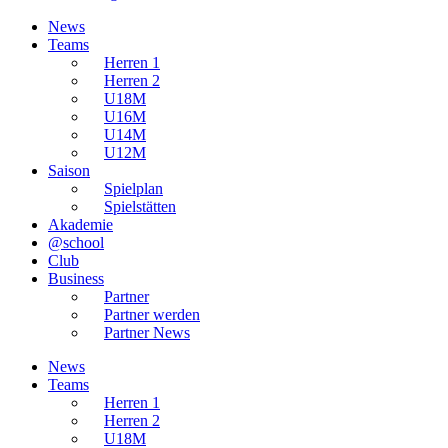
News
Teams
Herren 1
Herren 2
U18M
U16M
U14M
U12M
Saison
Spielplan
Spielstätten
Akademie
@school
Club
Business
Partner
Partner werden
Partner News
News
Teams
Herren 1
Herren 2
U18M