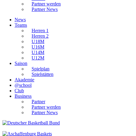
Partner werden
Partner News
News
Teams
Herren 1
Herren 2
U18M
U16M
U14M
U12M
Saison
Spielplan
Spielstätten
Akademie
@school
Club
Business
Partner
Partner werden
Partner News