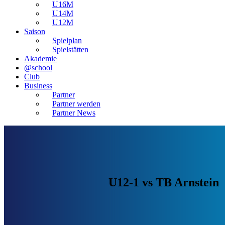
U16M
U14M
U12M
Saison
Spielplan
Spielstätten
Akademie
@school
Club
Business
Partner
Partner werden
Partner News
U12-1 vs TB Arnstein