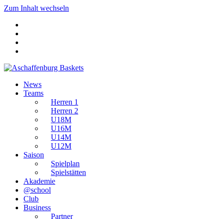
Zum Inhalt wechseln
News
Teams
Herren 1
Herren 2
U18M
U16M
U14M
U12M
Saison
Spielplan
Spielstätten
Akademie
@school
Club
Business
Partner