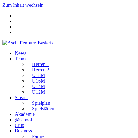
Zum Inhalt wechseln
News
Teams
Herren 1
Herren 2
U18M
U16M
U14M
U12M
Saison
Spielplan
Spielstätten
Akademie
@school
Club
Business
Partner