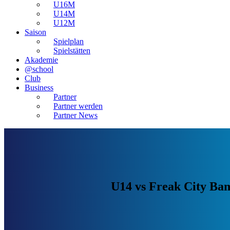
U16M
U14M
U12M
Saison
Spielplan
Spielstätten
Akademie
@school
Club
Business
Partner
Partner werden
Partner News
U14 vs Freak City Ba