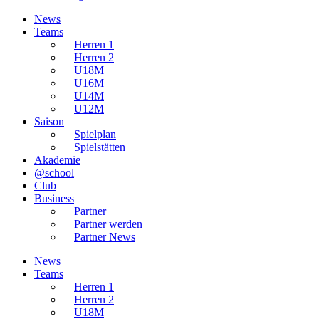
News
Teams
Herren 1
Herren 2
U18M
U16M
U14M
U12M
Saison
Spielplan
Spielstätten
Akademie
@school
Club
Business
Partner
Partner werden
Partner News
News
Teams
Herren 1
Herren 2
U18M