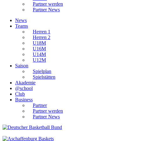
Partner werden
Partner News
News
Teams
Herren 1
Herren 2
U18M
U16M
U14M
U12M
Saison
Spielplan
Spielstätten
Akademie
@school
Club
Business
Partner
Partner werden
Partner News