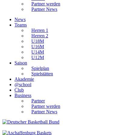
Partner werden
Partner News
News
Teams
Herren 1
Herren 2
U18M
U16M
U14M
U12M
Saison
Spielplan
Spielstätten
Akademie
@school
Club
Business
Partner
Partner werden
Partner News