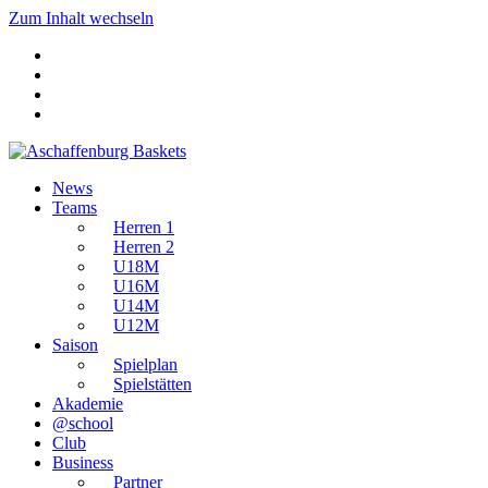
Zum Inhalt wechseln
News
Teams
Herren 1
Herren 2
U18M
U16M
U14M
U12M
Saison
Spielplan
Spielstätten
Akademie
@school
Club
Business
Partner