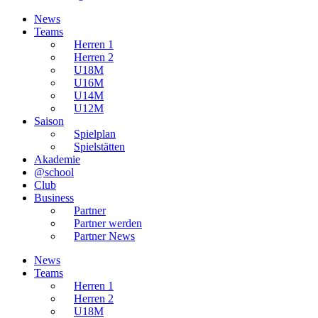
News
Teams
Herren 1
Herren 2
U18M
U16M
U14M
U12M
Saison
Spielplan
Spielstätten
Akademie
@school
Club
Business
Partner
Partner werden
Partner News
News
Teams
Herren 1
Herren 2
U18M