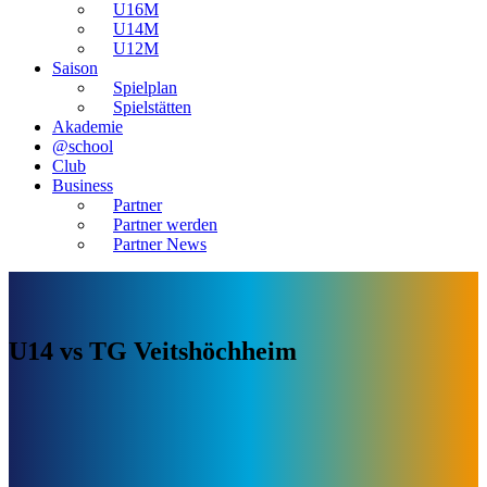
U16M
U14M
U12M
Saison
Spielplan
Spielstätten
Akademie
@school
Club
Business
Partner
Partner werden
Partner News
U14 vs TG Veitshöchheim