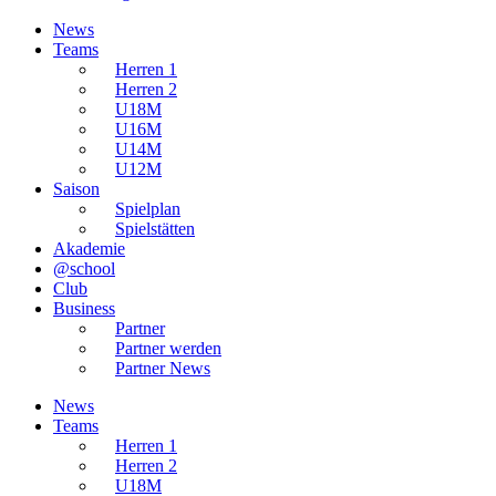
News
Teams
Herren 1
Herren 2
U18M
U16M
U14M
U12M
Saison
Spielplan
Spielstätten
Akademie
@school
Club
Business
Partner
Partner werden
Partner News
News
Teams
Herren 1
Herren 2
U18M