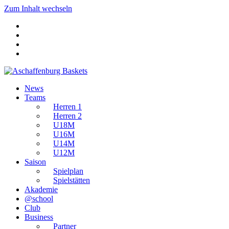
Zum Inhalt wechseln
News
Teams
Herren 1
Herren 2
U18M
U16M
U14M
U12M
Saison
Spielplan
Spielstätten
Akademie
@school
Club
Business
Partner