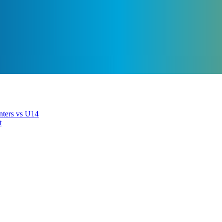
nters vs U14
t