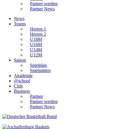
Partner werden
Partner News
News
Teams
Herren 1
Herren 2
U18M
U16M
U14M
U12M
Saison
Spielplan
Spielstätten
Akademie
@school
Club
Business
Partner
Partner werden
Partner News