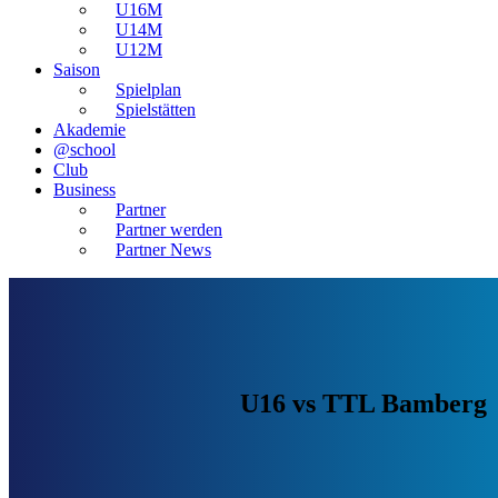
U16M
U14M
U12M
Saison
Spielplan
Spielstätten
Akademie
@school
Club
Business
Partner
Partner werden
Partner News
U16 vs TTL Bamberg