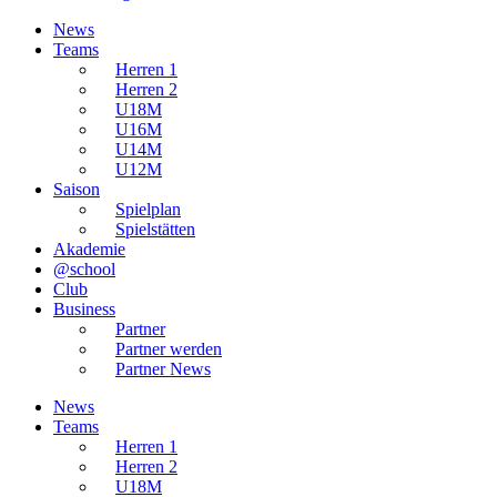
News
Teams
Herren 1
Herren 2
U18M
U16M
U14M
U12M
Saison
Spielplan
Spielstätten
Akademie
@school
Club
Business
Partner
Partner werden
Partner News
News
Teams
Herren 1
Herren 2
U18M