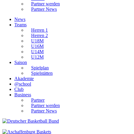
Partner werden
Partner News
News
Teams
Herren 1
Herren 2
U18M
U16M
U14M
U12M
Saison
Spielplan
Spielstätten
Akademie
@school
Club
Business
Partner
Partner werden
Partner News