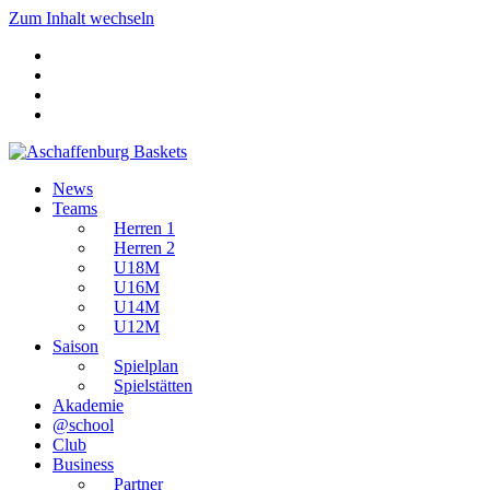
Zum Inhalt wechseln
News
Teams
Herren 1
Herren 2
U18M
U16M
U14M
U12M
Saison
Spielplan
Spielstätten
Akademie
@school
Club
Business
Partner