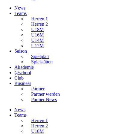
News
Teams
Herren 1
Herren 2
U18M
U16M
U14M
U12M
Saison
Spielplan
Spielstätten
Akademie
@school
Club
Business
Partner
Partner werden
Partner News
News
Teams
Herren 1
Herren 2
U18M