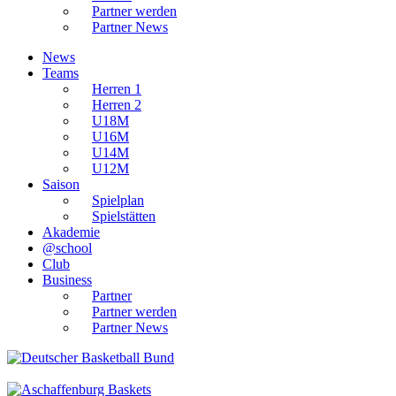
Partner werden
Partner News
News
Teams
Herren 1
Herren 2
U18M
U16M
U14M
U12M
Saison
Spielplan
Spielstätten
Akademie
@school
Club
Business
Partner
Partner werden
Partner News