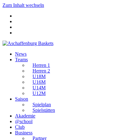
Zum Inhalt wechseln
News
Teams
Herren 1
Herren 2
U18M
U16M
U14M
U12M
Saison
Spielplan
Spielstätten
Akademie
@school
Club
Business
Partner