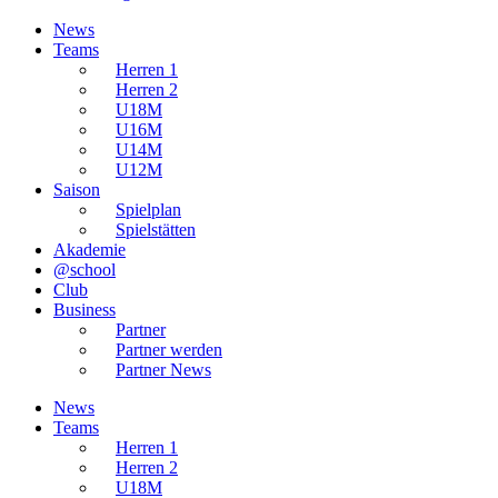
News
Teams
Herren 1
Herren 2
U18M
U16M
U14M
U12M
Saison
Spielplan
Spielstätten
Akademie
@school
Club
Business
Partner
Partner werden
Partner News
News
Teams
Herren 1
Herren 2
U18M