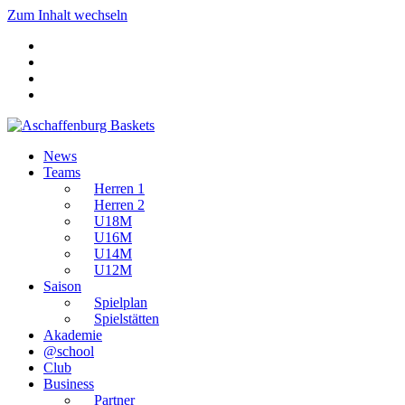
Zum Inhalt wechseln
News
Teams
Herren 1
Herren 2
U18M
U16M
U14M
U12M
Saison
Spielplan
Spielstätten
Akademie
@school
Club
Business
Partner