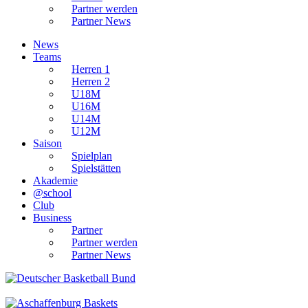
Partner werden
Partner News
News
Teams
Herren 1
Herren 2
U18M
U16M
U14M
U12M
Saison
Spielplan
Spielstätten
Akademie
@school
Club
Business
Partner
Partner werden
Partner News