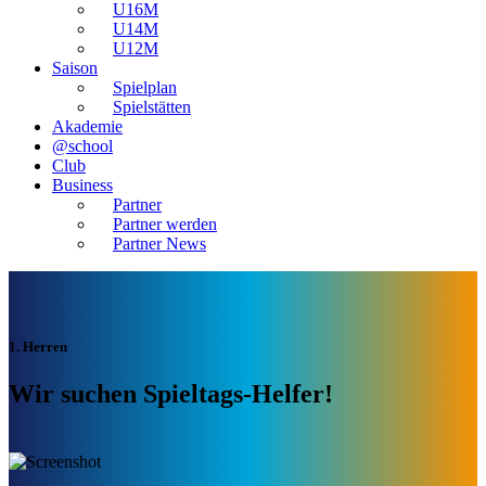
U16M
U14M
U12M
Saison
Spielplan
Spielstätten
Akademie
@school
Club
Business
Partner
Partner werden
Partner News
1. Herren
Wir suchen Spieltags-Helfer!